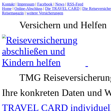
Kontakt
|
Impressum
|
Facebook
|
News
|
RSS-Feed
Home
|
Online-Abschluss
|
Die TRAVEL CARD
|
Die Reiseversiche
Reisemagazin
|
weitere Versicherungen
Versichern und Helfen
TMG Reiseversicherun
Ihre konkreten Daten und 
TRAVEL CARD individuel