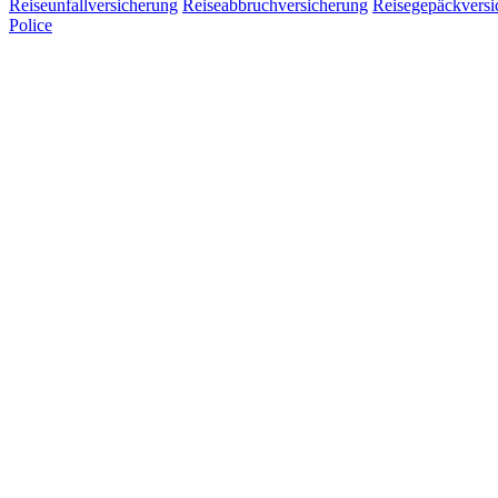
Reiseunfallversicherung
Reiseabbruchversicherung
Reisegepäckversi
Police