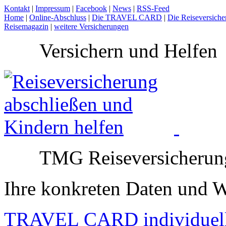
Kontakt
|
Impressum
|
Facebook
|
News
|
RSS-Feed
Home
|
Online-Abschluss
|
Die TRAVEL CARD
|
Die Reiseversiche
Reisemagazin
|
weitere Versicherungen
Versichern und Helfen
TMG Reiseversicherun
Ihre konkreten Daten und 
TRAVEL CARD individuel