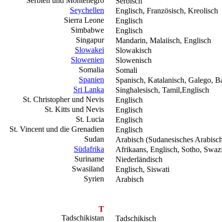
Serbien und Montenegro
Serbisch
Seychellen
Englisch, Französisch, Kreolisch
Sierra Leone
Englisch
Simbabwe
Englisch
Singapur
Mandarin, Malaiisch, Englisch
Slowakei
Slowakisch
Slowenien
Slowenisch
Somalia
Somali
Spanien
Spanisch, Katalanisch, Galego, B
Sri Lanka
Singhalesisch, Tamil,Englisch
St. Christopher und Nevis
Englisch
St. Kitts und Nevis
Englisch
St. Lucia
Englisch
St. Vincent und die Grenadien
Englisch
Sudan
Arabisch (Sudanesisches Arabisc
Südafrika
Afrikaans, Englisch, Sotho, Swazi
Suriname
Niederländisch
Swasiland
Englisch, Siswati
Syrien
Arabisch
T
Tadschikistan
Tadschikisch