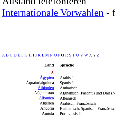
Ausland telefonieren
Internationale Vorwahlen
- 
A
B
C
D
E
F
G
H
I
J
K
L
M
N
O
P
Q
R
S
T
U
V
W
X
Y
Z
Land
Sprache
A
Ägypten
Arabisch
Äquatorialguinea
Spanisch
Äthiopien
Amharisch
Afghanistan
Afghanisch (Paschtu) und Dari (N
Albanien
Albanisch
Algerien
Arabisch, Französisch
Andorra
Katalanisch, Spanisch, Französis
Angola
Portugiesisch