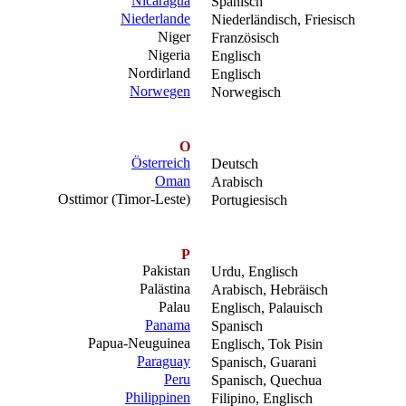
Nicaragua
Spanisch
Niederlande
Niederländisch, Friesisch
Niger
Französisch
Nigeria
Englisch
Nordirland
Englisch
Norwegen
Norwegisch
O
Österreich
Deutsch
Oman
Arabisch
Osttimor (Timor-Leste)
Portugiesisch
P
Pakistan
Urdu, Englisch
Palästina
Arabisch, Hebräisch
Palau
Englisch, Palauisch
Panama
Spanisch
Papua-Neuguinea
Englisch, Tok Pisin
Paraguay
Spanisch, Guarani
Peru
Spanisch, Quechua
Philippinen
Filipino, Englisch