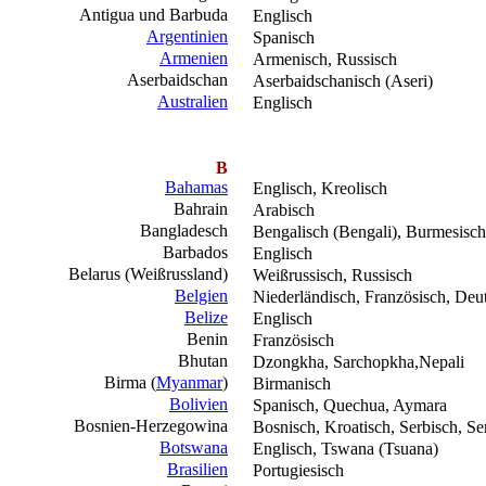
Antigua und Barbuda
Englisch
Argentinien
Spanisch
Armenien
Armenisch, Russisch
Aserbaidschan
Aserbaidschanisch (Aseri)
Australien
Englisch
B
Bahamas
Englisch, Kreolisch
Bahrain
Arabisch
Bangladesch
Bengalisch (Bengali), Burmesisch
Barbados
Englisch
Belarus (Weißrussland)
Weißrussisch, Russisch
Belgien
Niederländisch, Französisch, Deu
Belize
Englisch
Benin
Französisch
Bhutan
Dzongkha, Sarchopkha,Nepali
Birma (
Myanmar
)
Birmanisch
Bolivien
Spanisch, Quechua, Aymara
Bosnien-Herzegowina
Bosnisch, Kroatisch, Serbisch, Se
Botswana
Englisch, Tswana (Tsuana)
Brasilien
Portugiesisch