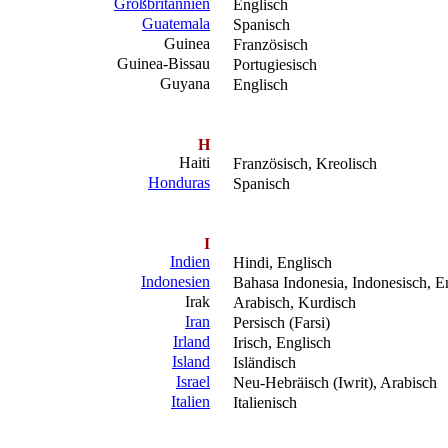
Großbritannien
Englisch
Guatemala
Spanisch
Guinea
Französisch
Guinea-Bissau
Portugiesisch
Guyana
Englisch
H
Haiti
Französisch, Kreolisch
Honduras
Spanisch
I
Indien
Hindi, Englisch
Indonesien
Bahasa Indonesia, Indonesisch, E
Irak
Arabisch, Kurdisch
Iran
Persisch (Farsi)
Irland
Irisch, Englisch
Island
Isländisch
Israel
Neu-Hebräisch (Iwrit), Arabisch
Italien
Italienisch