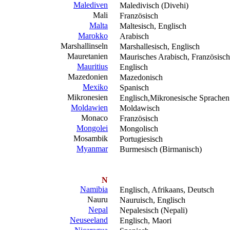
Malediven
Maledivisch (Divehi)
Mali
Französisch
Malta
Maltesisch, Englisch
Marokko
Arabisch
Marshallinseln
Marshallesisch, Englisch
Mauretanien
Maurisches Arabisch, Französisch
Mauritius
Englisch
Mazedonien
Mazedonisch
Mexiko
Spanisch
Mikronesien
Englisch,Mikronesische Sprachen
Moldawien
Moldawisch
Monaco
Französisch
Mongolei
Mongolisch
Mosambik
Portugiesisch
Myanmar
Burmesisch (Birmanisch)
N
Namibia
Englisch, Afrikaans, Deutsch
Nauru
Nauruisch, Englisch
Nepal
Nepalesisch (Nepali)
Neuseeland
Englisch, Maori