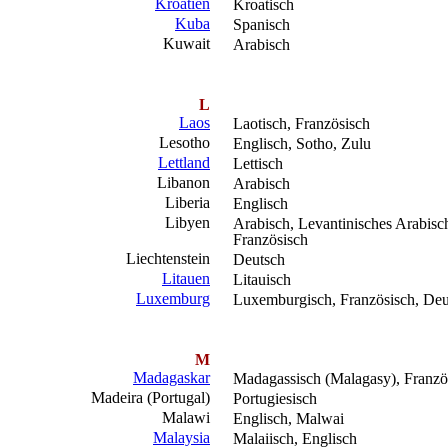
Kroatien
Kroatisch
Kuba
Spanisch
Kuwait
Arabisch
L
Laos
Laotisch, Französisch
Lesotho
Englisch, Sotho, Zulu
Lettland
Lettisch
Libanon
Arabisch
Liberia
Englisch
Libyen
Arabisch, Levantinisches Arabisc
Französisch
Liechtenstein
Deutsch
Litauen
Litauisch
Luxemburg
Luxemburgisch, Französisch, Deu
M
Madagaskar
Madagassisch (Malagasy), Franzö
Madeira (Portugal)
Portugiesisch
Malawi
Englisch, Malwai
Malaysia
Malaiisch, Englisch