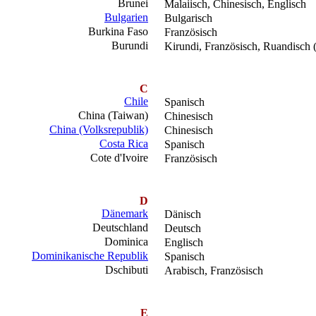
Brunei
Malaiisch, Chinesisch, Englisch
Bulgarien
Bulgarisch
Burkina Faso
Französisch
Burundi
Kirundi, Französisch, Ruandisch 
C
Chile
Spanisch
China (Taiwan)
Chinesisch
China (Volksrepublik)
Chinesisch
Costa Rica
Spanisch
Cote d'Ivoire
Französisch
D
Dänemark
Dänisch
Deutschland
Deutsch
Dominica
Englisch
Dominikanische Republik
Spanisch
Dschibuti
Arabisch, Französisch
E