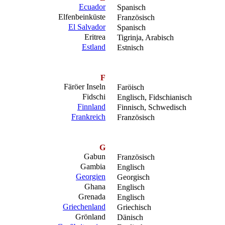
Ecuador
Spanisch
Elfenbeinküste
Französisch
El Salvador
Spanisch
Eritrea
Tigrinja, Arabisch
Estland
Estnisch
F
Färöer Inseln
Faröisch
Fidschi
Englisch, Fidschianisch
Finnland
Finnisch, Schwedisch
Frankreich
Französisch
G
Gabun
Französisch
Gambia
Englisch
Georgien
Georgisch
Ghana
Englisch
Grenada
Englisch
Griechenland
Griechisch
Grönland
Dänisch