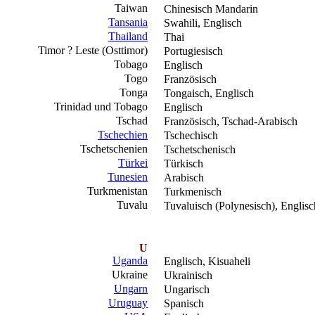
Taiwan
Chinesisch Mandarin
Tansania
Swahili, Englisch
Thailand
Thai
Timor ? Leste (Osttimor)
Portugiesisch
Tobago
Englisch
Togo
Französisch
Tonga
Tongaisch, Englisch
Trinidad und Tobago
Englisch
Tschad
Französisch, Tschad-Arabisch
Tschechien
Tschechisch
Tschetschenien
Tschetschenisch
Türkei
Türkisch
Tunesien
Arabisch
Turkmenistan
Turkmenisch
Tuvalu
Tuvaluisch (Polynesisch), Englisc
U
Uganda
Englisch, Kisuaheli
Ukraine
Ukrainisch
Ungarn
Ungarisch
Uruguay
Spanisch