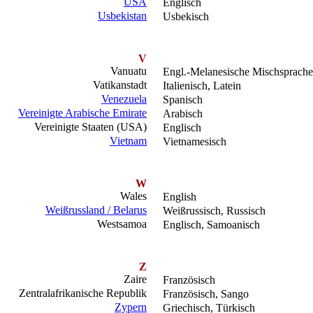
USA
Englisch
Usbekistan
Usbekisch
V
Vanuatu
Engl.-Melanesische Mischsprache,
Vatikanstadt
Italienisch, Latein
Venezuela
Spanisch
Vereinigte Arabische Emirate
Arabisch
Vereinigte Staaten (USA)
Englisch
Vietnam
Vietnamesisch
W
Wales
English
Weißrussland / Belarus
Weißrussisch, Russisch
Westsamoa
Englisch, Samoanisch
Z
Zaire
Französisch
Zentralafrikanische Republik
Französisch, Sango
Zypern
Griechisch, Türkisch