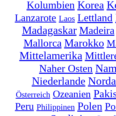
Korea
K
Kolumbien
Lettland
Lanzarote
Laos
Madagaskar
Madeira
Marokko
Mallorca
Ma
Mittelamerika
Mittler
Nam
Naher Osten
Norda
Niederlande
Paki
Ozeanien
Österreich
Polen
Peru
Po
Philippinen