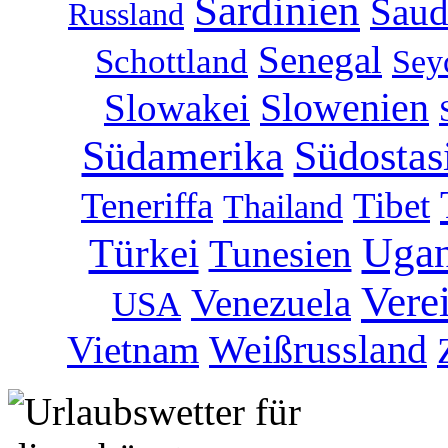
Sardinien
Saud
Russland
Senegal
Schottland
Sey
Slowakei
Slowenien
Südamerika
Südostas
Teneriffa
Tibet
Thailand
Uga
Türkei
Tunesien
Vere
Venezuela
USA
Weißrussland
Vietnam