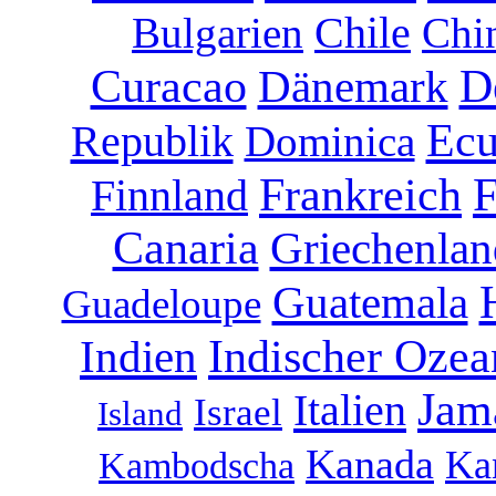
Chile
Bulgarien
Chi
D
Curacao
Dänemark
Ecu
Republik
Dominica
F
Frankreich
Finnland
Canaria
Griechenlan
Guatemala
Guadeloupe
Indischer Ozea
Indien
Jam
Italien
Israel
Island
Kanada
Kan
Kambodscha