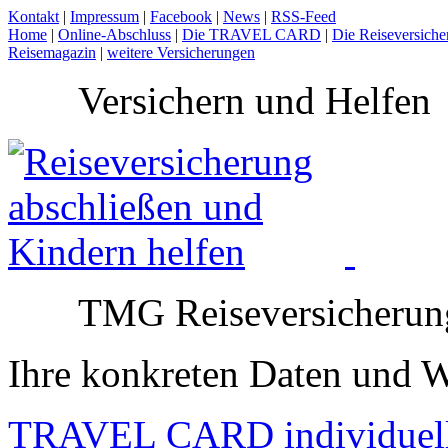
Kontakt
|
Impressum
|
Facebook
|
News
|
RSS-Feed
Home
|
Online-Abschluss
|
Die TRAVEL CARD
|
Die Reiseversiche
Reisemagazin
|
weitere Versicherungen
Versichern und Helfen
TMG Reiseversicherun
Ihre konkreten Daten und 
TRAVEL CARD individuel