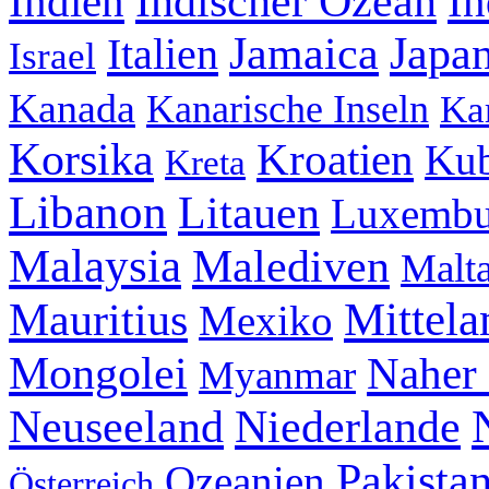
Indischer Ozean
Indien
In
Jamaica
Japa
Italien
Israel
Kanada
Kanarische Inseln
Ka
Korsika
Kroatien
Ku
Kreta
Libanon
Litauen
Luxembu
Malaysia
Malediven
Malt
Mittela
Mauritius
Mexiko
Mongolei
Naher
Myanmar
Neuseeland
Niederlande
Pakista
Ozeanien
Österreich