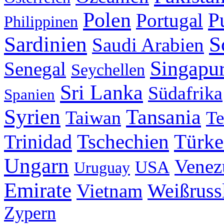
Polen
P
Portugal
Philippinen
Sardinien
S
Saudi Arabien
Singapu
Senegal
Seychellen
Sri Lanka
Südafrika
Spanien
Syrien
Tansania
Taiwan
Te
Tschechien
Trinidad
Türke
Ungarn
Venez
USA
Uruguay
Emirate
Weißruss
Vietnam
Zypern