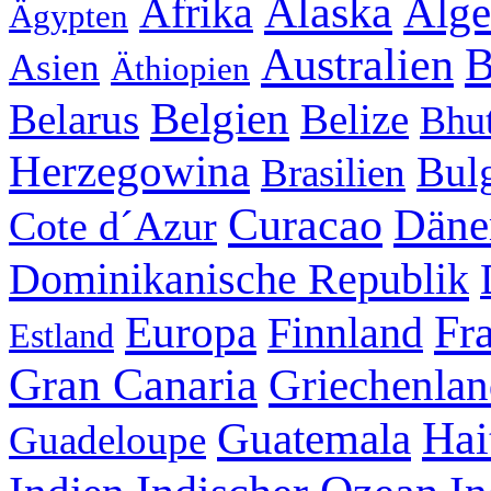
Alaska
Alge
Afrika
Ägypten
Australien
B
Asien
Äthiopien
Belgien
Belarus
Belize
Bhu
Herzegowina
Bul
Brasilien
Curacao
Däne
Cote d´Azur
Dominikanische Republik
Fr
Europa
Finnland
Estland
Gran Canaria
Griechenla
Hai
Guatemala
Guadeloupe