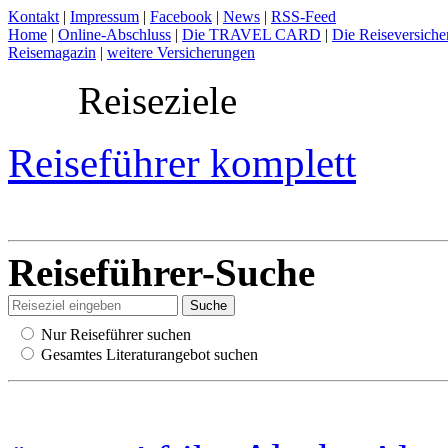
Kontakt
|
Impressum
|
Facebook
|
News
|
RSS-Feed
Home
|
Online-Abschluss
|
Die TRAVEL CARD
|
Die Reiseversiche
Reisemagazin
|
weitere Versicherungen
Reiseziele
Reiseführer komplett
Reiseführer-Suche
Nur Reiseführer suchen
Gesamtes Literaturangebot suchen